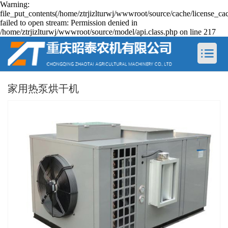
Warning:
file_put_contents(/home/ztrjizlturwj/wwwroot/source/cache/license_ca
failed to open stream: Permission denied in
/home/ztrjizlturwj/wwwroot/source/model/api.class.php on line 217
家用热泵烘干机