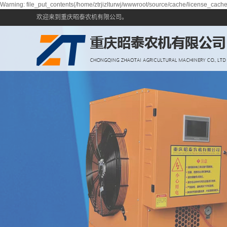
Warning: file_put_contents(/home/ztrjizlturwj/wwwroot/source/cache/license_cache.
欢迎来到重庆昭泰农机有限公司。