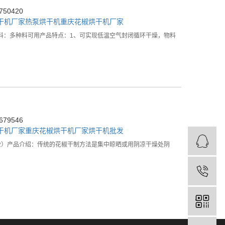
50420
干机厂家
热泵烘干机
重庆花椒烘干机厂家
料：多种料可用产品特点：1、可实现低温空气封闭循环干燥，物料
79546
干机厂家
重庆花椒烘干机厂家
烘干机批发
2）产品介绍：传统的花椒干制方法是集中晾晒或用阴凉干燥处阴