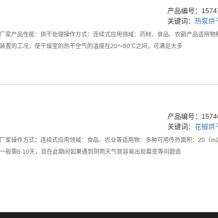
产品编号：15747
关键词：
热泵烘
厂家产品性能：烘干处理操作方式：连续式应用领域：药材、食品、农副产品适用物
装置的工况，使干燥室的热干空气的温度在20～80℃之间，可满足大多
产品编号：15746
关键词：
花椒烘
厂家操作方式：连续式应用领域：食品、农业等适用物：多种可用传热面积：20（m
一般需6-10天，且在此期间如果遇到阴雨天气就容易出现霉变等问题造