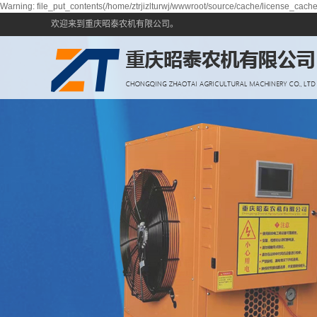
Warning: file_put_contents(/home/ztrjizlturwj/wwwroot/source/cache/license_cache.
欢迎来到重庆昭泰农机有限公司。